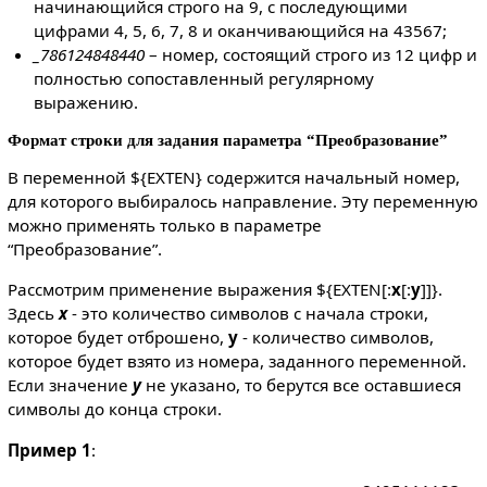
начинающийся строго на 9, с последующими
цифрами 4, 5, 6, 7, 8 и оканчивающийся на 43567;
_786124848440
– номер, состоящий строго из 12 цифр и
полностью сопоставленный регулярному
выражению.
Формат строки для задания параметра “Преобразование”
В переменной ${EXTEN} содержится начальный номер,
для которого выбиралось направление. Эту переменную
можно применять только в параметре
“Преобразование”.
Рассмотрим применение выражения ${EXTEN[:
x
[:
y
]]}.
Здесь
x
- это количество символов с начала строки,
которое будет отброшено,
y
- количество символов,
которое будет взято из номера, заданного переменной.
Если значение
y
не указано, то берутся все оставшиеся
символы до конца строки.
Пример 1
: