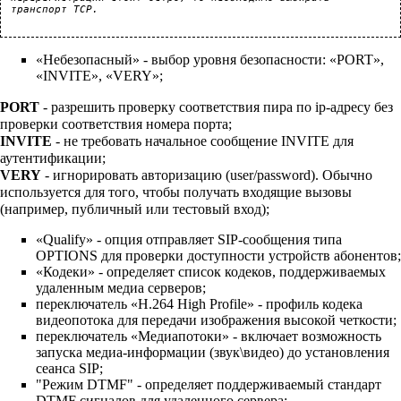
транспорт TCP.
«Небезопасный» - выбор уровня безопасности: «PORT»,
«INVITE», «VERY»;
PORT
- разрешить проверку соответствия пира по ip-адресу без
проверки соответствия номера порта;
INVITE
- не требовать начальное сообщение INVITE для
аутентификации;
VERY
- игнорировать авторизацию (user/password). Обычно
используется для того, чтобы получать входящие вызовы
(например, публичный или тестовый вход);
«Qualify» - опция отправляет SIP-сообщения типа
OPTIONS для проверки доступности устройств абонентов;
«Кодеки» - определяет список кодеков, поддерживаемых
удаленным медиа серверов;
переключатель «H.264 High Profile» - профиль кодека
видеопотока для передачи изображения высокой четкости;
переключатель «Медиапотоки» - включает возможность
запуска медиа-информации (звук\видео) до установления
сеанса SIP;
"Режим DTMF" - определяет поддерживаемый стандарт
DTMF сигналов для удаленного сервера;